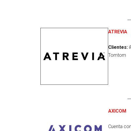
ATREVIA
Clientes:
i
Tomtom
AXICOM
Cuenta con 