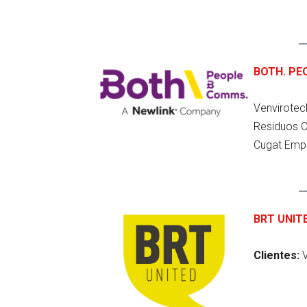
BOTH. PE
Venvirotech
Residuos C
Cugat Empr
BRT UNIT
Clientes:
V