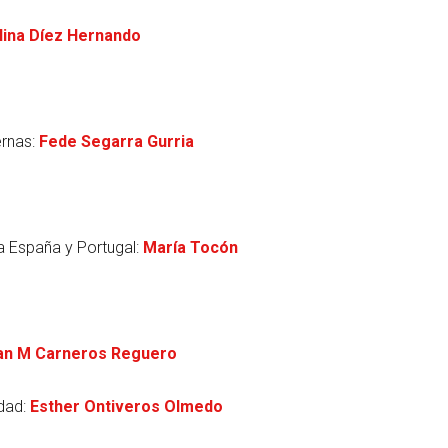
lina Díez Hernando
ernas:
Fede Segarra Gurria
a España y Portugal:
María Tocón
an M Carneros Reguero
dad:
Esther Ontiveros Olmedo