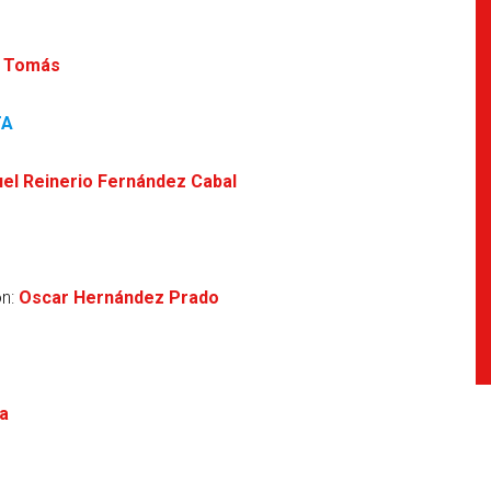
l Tomás
TA
el Reinerio Fernández Cabal
ón:
Oscar Hernández Prado
la