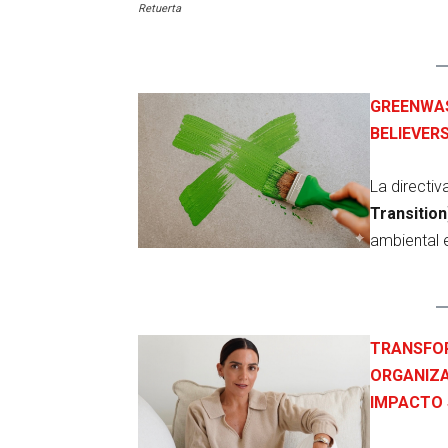
Retuerta
GREENWAS
BELIEVER
La directiv
Transition
ambiental 
TRANSFOR
ORGANIZA
IMPACTO 