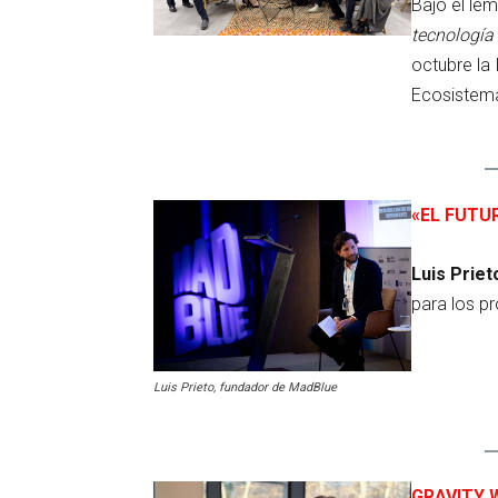
Bajo el le
tecnología
octubre la
Ecosistem
«EL FUTU
Luis Prie
para los p
Luis Prieto, fundador de MadBlue
GRAVITY 