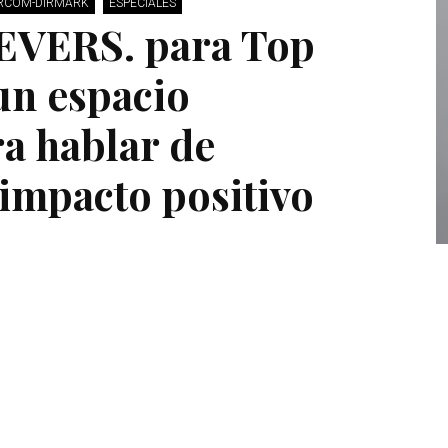
RCOM-DIRMARK
ESPECIALES
EVERS. para Top
un espacio
ra hablar de
impacto positivo