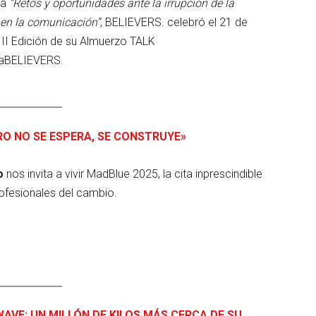
ma
“Retos y oportunidades ante la irrupción de la
 en la comunicación”
, BELIEVERS. celebró el 21 de
 III Edición de su Almuerzo TALK
aBELIEVERS.
RO NO SE ESPERA, SE CONSTRUYE»
to
nos invita a vivir MadBlue 2025, la cita inprescindible
rofesionales del cambio.
WAVE: UN MILLÓN DE KILOS MÁS CERCA DE SU