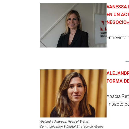
VANESSA 
EN UN AC
NEGOCIO»
Entrevista
ALEJANDR
FORMA DE
Abadía Ret
impacto pos
Alejandra Pedrosa, Head of Brand,
Communication & Digital Strategy de Abadía