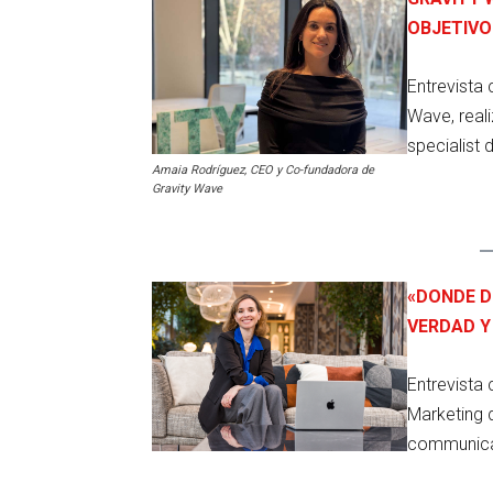
OBJETIVO
Entrevista
Wave, real
specialist 
Amaia Rodríguez, CEO y Co-fundadora de
Gravity Wave
«DONDE D
VERDAD Y
Entrevista
Marketing 
communicat