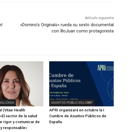
Artículo siguiente
el
«Domino’s Originals» rueda su sexto documental
con IlloJuan como protagonista
IALIZADA
ASUNTOS PÚBLICOS/LOBBY
l (Vitae Health
APRI organizará en octubre la I
 «El sector de la salud
Cumbre de Asuntos Públicos de
r rigor y comunicar de
España
 y responsable»