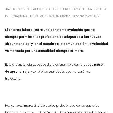
JAVIER LÓPEZ DE PABLO, DIRECTOR DE PROGRAMAS DE LA ESCUELA
INTERNACIONAL DE COMUNICACIÓN Martes 10 de enero de 2017
El entorno laboral sufre una constante evolución que no
siempre permite a los profesionales adaptarse a las nuevas
circunstancias, y, en el mundo de la comunicación, la velocidad
va marcada por una actualidad siempre efímera.
Esta circunstancia exige que el profesional haya cambiado su
patrón
de aprendizaje
y con ello las cualidades que marcarán su
trayectoria.
Hoy ya no es imprescindible que los profesionales de las agencias
tengan el título de comunicación y relaciones públicas o periodismo, pero