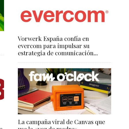
Vorwerk España confía en
evercom para impulsar su
estrategia de comunicación...
La campaña viral de Canvas que
e
usa la «voz de madre»...