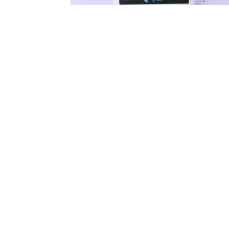
La búsqueda local sigue fuera de
plan de medios de la...
Newlink, nuevo partner
estratégico de comunicación del
Global LegalTech Hub