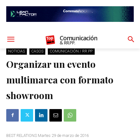
Comunicación
& RR.PP.
NOTICIAS
CASOS
COMUNICACIÓN / RR.PP.
Organizar un evento
multimarca con formato
showroom
BEST RELATIONS Martes 29 de marzo de 2016