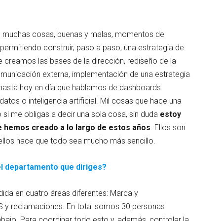
do muchas cosas, buenas y malas, momentos de
o permitiendo construir, paso a paso, una estrategia de
 creamos las bases de la dirección, rediseño de la
omunicación externa, implementación de una estrategia
 hasta hoy en día que hablamos de dashboards
datos o inteligencia artificial. Mil cosas que hace una
 si me obligas a decir una sola cosa, sin duda
estoy
 hemos creado a lo largo de estos años
. Ellos son
 ellos hace que todo sea mucho más sencillo.
l departamento que diriges?
ida en cuatro áreas diferentes: Marca y
S y reclamaciones. En total somos 30 personas
bajo. Para coordinar todo esto y, además, controlar la