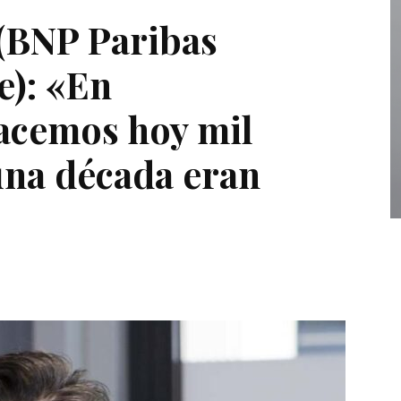
(BNP Paribas
e): «En
acemos hoy mil
una década eran