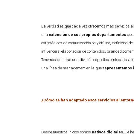
La verdad es que cada vez ofrecemos más servicios al 
una
extensión de sus propios departamentos
que 
estratégicos de comunicación on y off line, definición 
influencers, elaboración de contenidos, branded conte
Tenemos además una división específica enfocada a in
una línea de management en la que
representamos 
¿Cómo se han adaptado esos servicios al entorno
Desde nuestros inicios somos
nativos digitales
. De h