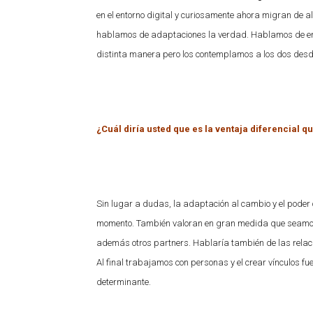
en el entorno digital y curiosamente ahora migran de 
hablamos de adaptaciones la verdad. Hablamos de ento
distinta manera pero los contemplamos a los dos desd
¿Cuál diría usted que es la ventaja diferencial 
Sin lugar a dudas, la adaptación al cambio y el poder o
momento. También valoran en gran medida que seamos c
además otros partners. Hablaría también de las relaci
Al final trabajamos con personas y el crear vínculos f
determinante.