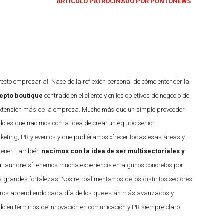
ARTÍCULO PATROCINADO POR PUNTONEWS
ecto empresarial. Nace de la reflexión personal de cómo entender la
epto boutique
centrado en el cliente y en los objetivos de negocio de
a extensión más de la empresa. Mucho más que un simple proveedor.
ido es que nacimos con la idea de crear un equipo senior
keting, PR y eventos y que pudiéramos ofrecer todas esas áreas y
 tener. También
nacimos con la idea de ser multisectoriales y
o
-aunque sí tenemos mucha experiencia en algunos concretos por
s grandes fortalezas. Nos retroalimentamos de los distintos sectores
otros aprendiendo cada día de los que están más avanzados y
o en términos de innovación en comunicación y PR siempre claro.