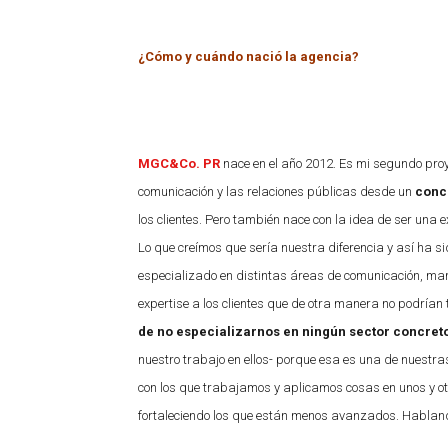
¿Cómo y cuándo nació la agencia?
MGC&Co. PR
nace en el año 2012. Es mi segundo proy
comunicación y las relaciones públicas desde un
conc
los clientes. Pero también nace con la idea de ser un
Lo que creímos que sería nuestra diferencia y así ha s
especializado en distintas áreas de comunicación, mar
expertise a los clientes que de otra manera no podrían
de no especializarnos en ningún sector concret
nuestro trabajo en ellos- porque esa es una de nuestra
con los que trabajamos y aplicamos cosas en unos y 
fortaleciendo los que están menos avanzados. Habland