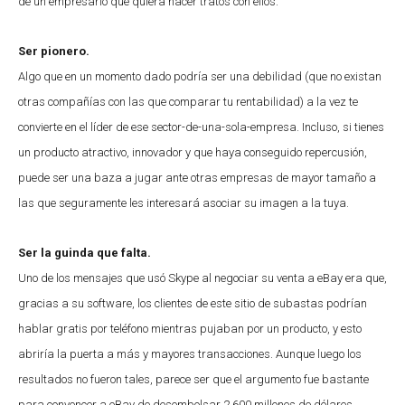
de un empresario que quiera hacer tratos con ellos.
Ser pionero.
Algo que en un momento dado podría ser una debilidad (que no existan
otras compañías con las que comparar tu rentabilidad) a la vez te
convierte en el líder de ese sector-de-una-sola-empresa. Incluso, si tienes
un producto atractivo, innovador y que haya conseguido repercusión,
puede ser una baza a jugar ante otras empresas de mayor tamaño a
las que seguramente les interesará asociar su imagen a la tuya.
Ser la guinda que falta.
Uno de los mensajes que usó Skype al negociar su venta a eBay era que,
gracias a su software, los clientes de este sitio de subastas podrían
hablar gratis por teléfono mientras pujaban por un producto, y esto
abriría la puerta a más y mayores transacciones. Aunque luego los
resultados no fueron tales, parece ser que el argumento fue bastante
para convencer a eBay de desembolsar 2.600 millones de dólares.