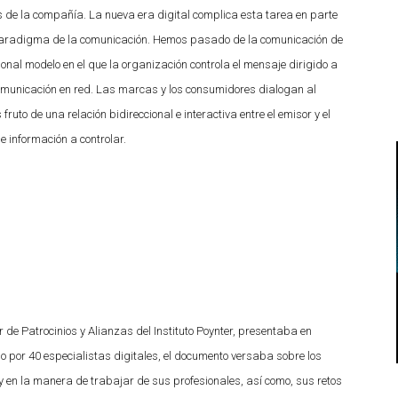
es de la compañía. La nueva era digital complica esta tarea en parte
paradigma de la comunicación. Hemos pasado de la comunicación de
cional modelo en el que la organización controla el mensaje dirigido a
omunicación en red. Las marcas y los consumidores dialogan al
fruto de una relación bidireccional e interactiva entre el emisor y el
e información a controlar.
or de Patrocinios y Alianzas del Instituto Poynter, presentaba en
por 40 especialistas digitales, el documento versaba sobre los
y en la manera de trabajar de sus profesionales, así como, sus retos