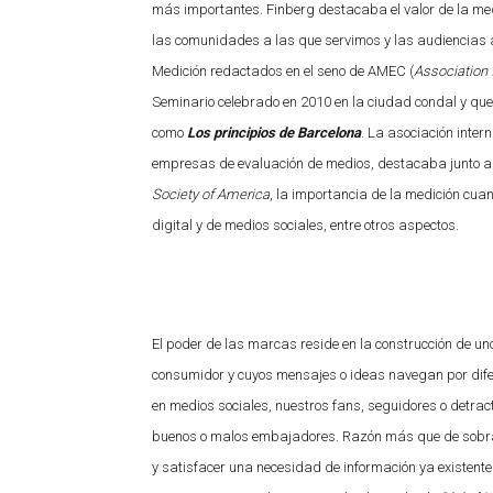
más importantes. Finberg destacaba el valor de la med
las comunidades a las que servimos y las audiencias a 
Medición redactados en el seno de AMEC (
Association
Seminario celebrado en 2010 en la ciudad condal y que
como
Los principios de Barcelona
. La asociación inter
empresas de evaluación de medios, destacaba junto a
Society of America
, la importancia de la medición cuan
digital y de medios sociales, entre otros aspectos.
El poder de las marcas reside en la construcción de un
consumidor y cuyos mensajes o ideas navegan por dife
en medios sociales, nuestros fans, seguidores o detrac
buenos o malos embajadores. Razón más que de sobra p
y satisfacer una necesidad de información ya existent