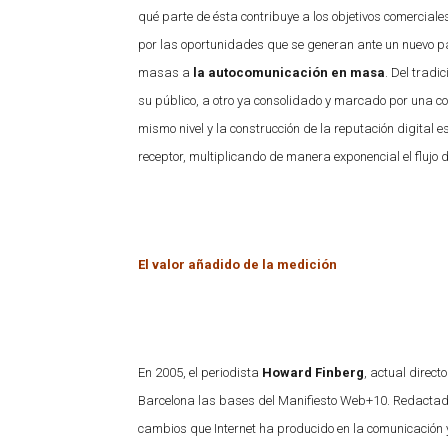
qué parte de ésta contribuye a los objetivos comercial
por las oportunidades que se generan ante un nuevo 
masas a
la autocomunicación en masa
. Del tradi
su público, a otro ya consolidado y marcado por una c
mismo nivel y la construcción de la reputación digital es 
receptor, multiplicando de manera exponencial el flujo d
El valor añadido de la medición
En 2005, el periodista
Howard Finberg
, actual direct
Barcelona las bases del Manifiesto Web+10. Redactado 
cambios que Internet ha producido en la comunicación 