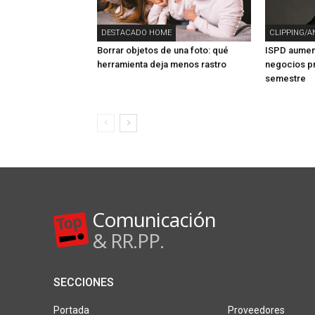
DESTACADO HOME
CLIPPING/A
Borrar objetos de una foto: qué
ISPD aument
herramienta deja menos rastro
negocios pr
semestre
Comunicación
& RR.PP.
SECCIONES
Portada
Proveedores