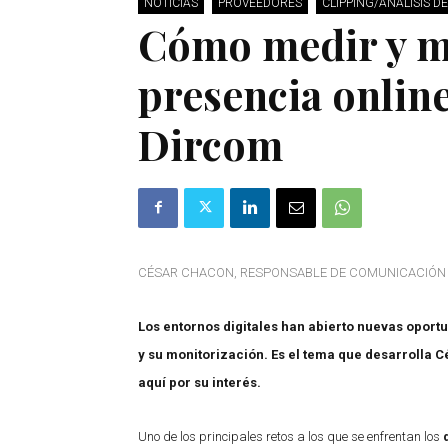
NOTICIAS
PROVEEDORES
CLIPPING/ANÁLISIS D
Cómo medir y mo
presencia online
Dircom
CÉSAR CHACON, RESPONSABLE DE COMUNICACIÓN Y M
Los entornos digitales han abierto nuevas opor
y su monitorización. Es el tema que desarrolla 
aquí por su interés.
Uno de los principales retos a los que se enfrentan los
d