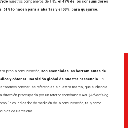
ife
de
nuestros compañeros de TNS,
el 47% de los consumidores
l 61% lo hacen para alabarlas y el 53%, para quejarse
.
stra propia comunicación,
son esenciales las herramientas de
dios y obtener una visión global de nuestra presencia
. En
cesitaremos conocer las referencias a nuestra marca, qué audiencia
a dirección preocupada por un retorno económico o AVE (
Advertising
omo único indicador de medición de la comunicación, tal y como
cipios de Barcelona.