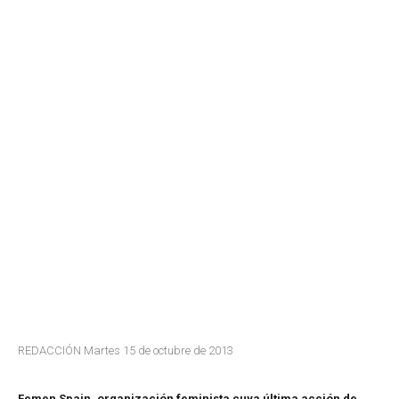
REDACCIÓN Martes 15 de octubre de 2013
Femen Spain, organización feminista cuya última acción de