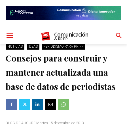
Comunicación
& RR.PP.
NOTICIAS
IDEAS
PERIODISMO PARA RR.PP.
Consejos para construir y
mantener actualizada una
base de datos de periodistas
BLOG DE AUGURE Martes 15 de octubre de 2013