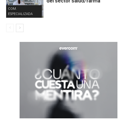
del sector salud/farma
COM.
ESPECIALIZADA