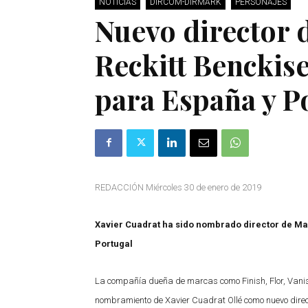
NOTICIAS
DIRCOM-DIRMARK
PERSONAJES
Nuevo director 
Reckitt Benckis
para España y P
REDACCIÓN Miércoles 30 de enero de 2019
Xavier Cuadrat ha sido nombrado director de Ma
Portugal
La compañía dueña de marcas como Finish, Flor, Vanish o
nombramiento de Xavier Cuadrat Ollé como nuevo direct