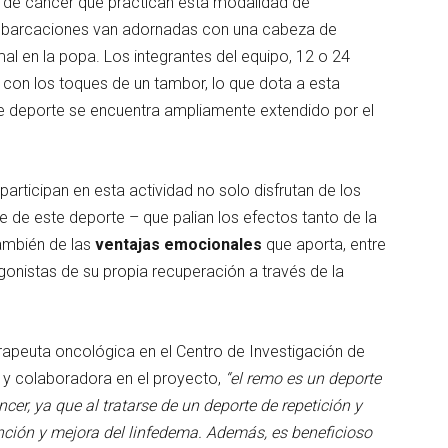
 de cáncer que practican esta modalidad de
 embarcaciones van adornadas con una cabeza de
al en la popa. Los integrantes del equipo, 12 o 24
 con los toques de un tambor, lo que dota a esta
ste deporte se encuentra ampliamente extendido por el
articipan en esta actividad no solo disfrutan de los
 de este deporte – que palian los efectos tanto de la
ambién de las
ventajas emocionales
que aporta, entre
gonistas de su propia recuperación a través de la
rapeuta oncológica en el Centro de Investigación de
s y colaboradora en el proyecto,
“el remo es un deporte
cer, ya que al tratarse de un deporte de repetición y
ención y mejora del linfedema. Además, es beneficioso