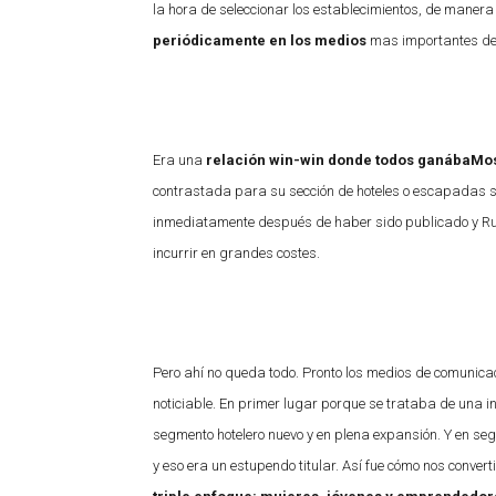
la hora de seleccionar los establecimientos, de manera
periódicamente en los medios
mas importantes de 
Era una
relación win-win donde todos ganábaMo
contrastada para su sección de hoteles o escapadas si
inmediatamente después de haber sido publicado y Rus
incurrir en grandes costes.
Pero ahí no queda todo. Pronto los medios de comunic
noticiable. En primer lugar porque se trataba de una 
segmento hotelero nuevo y en plena expansión. Y en s
y eso era un estupendo titular. Así fue cómo nos conve