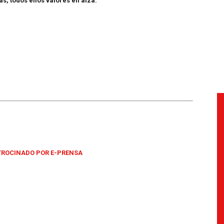
s, todos ellos valores en alza.
TROCINADO POR E-PRENSA