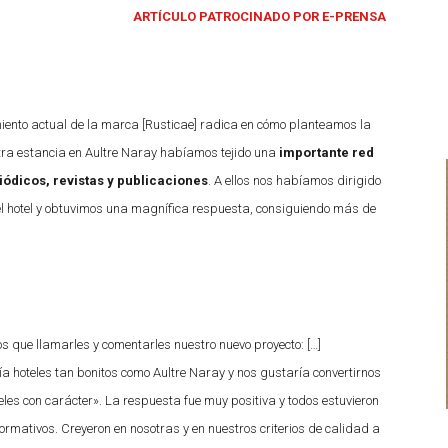
ARTÍCULO PATROCINADO POR E-PRENSA
miento actual de la marca [Rusticae] radica en cómo planteamos la
tra estancia en Aultre Naray habíamos tejido una
importante red
ódicos, revistas y publicaciones
. A ellos nos habíamos dirigido
el hotel y obtuvimos una magnífica respuesta, consiguiendo más de
que llamarles y comentarles nuestro nuevo proyecto: […]
 hoteles tan bonitos como Aultre Naray y nos gustaría convertirnos
les con carácter». La respuesta fue muy positiva y todos estuvieron
formativos. Creyeron en nosotras y en nuestros criterios de calidad a