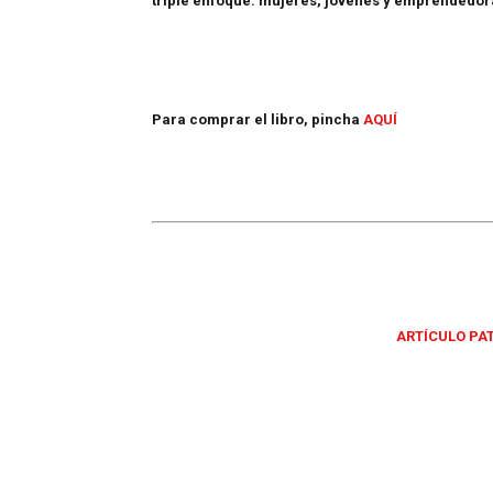
triple enfoque: mujeres, jóvenes y emprendedora
Para comprar el libro, pincha
AQUÍ
ARTÍCULO PA