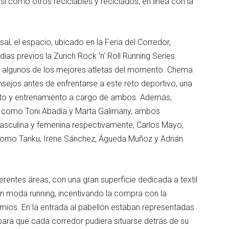
 como otros reciclables y reciclados, en línea con la
al, el espacio, ubicado en la Feria del Corredor,
ías previos la Zurich Rock ‘n’ Roll Running Series
de algunos de los mejores atletas del momento. Chema
nsejos antes de enfrentarse a este reto deportivo, una
nto y entrenamiento a cargo de ambos. Además,
a como Toni Abadía y Marta Galimany, ambos
asculina y femenina respectivamente; Carlos Mayo,
como Tariku, Irene Sánchez, Águeda Muñoz y Adrián
erentes áreas, con una gran superficie dedicada a textil
n moda running, incentivando la compra con la
remios. En la entrada al pabellón estaban representadas
 para que cada corredor pudiera situarse detrás de su