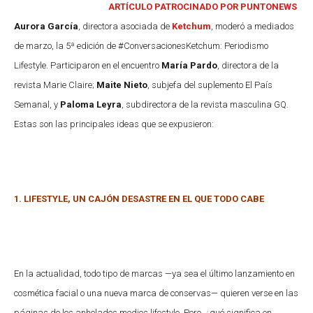
ARTÍCULO PATROCINADO POR PUNTONEWS
Aurora García
, directora asociada de
Ketchum
, moderó a mediados
de marzo, la 5ª edición de #ConversacionesKetchum: Periodismo
Lifestyle. Participaron en el encuentro
María Pardo
, directora de la
revista Marie Claire;
Maite Nieto
, subjefa del suplemento El País
Semanal, y
Paloma Leyra
, subdirectora de la revista masculina GQ.
Estas son las principales ideas que se expusieron:
1. LIFESTYLE, UN CAJÓN DESASTRE EN EL QUE TODO CABE
En la actualidad, todo tipo de marcas —ya sea el último lanzamiento en
cosmética facial o una nueva marca de conservas— quieren verse en las
páginas de los anhelados medios lifestyle. Pero, ¿qué significa en