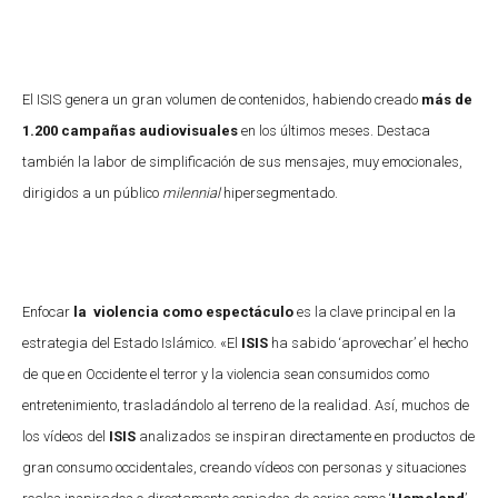
El ISIS genera un gran volumen de contenidos, habiendo creado
más de
1.200 campañas audiovisuales
en los últimos meses. Destaca
también la labor de simplificación de sus mensajes, muy emocionales,
dirigidos a un público
milennial
hipersegmentado.
Enfocar
la violencia como espectáculo
es la clave principal en la
estrategia del Estado Islámico. «E
l
ISIS
ha sabido ‘aprovechar’ el hecho
de que en Occidente el terror y la violencia sean consumidos como
entretenimiento, trasladándolo al terreno de la realidad. Así, muchos de
los vídeos del
ISIS
analizados se inspiran directamente en productos de
gran consumo occidentales, creando vídeos con personas y situaciones