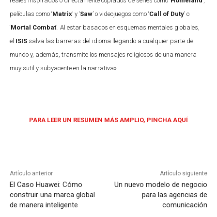
reales inspirados o directamente copiados de series como ‘
Homeland
’,
películas como ‘
Matrix
’ y ‘
Saw
’ o videojuegos como ‘
Call of Duty
’ o
‘
Mortal Combat
’. Al estar basados en esquemas mentales globales,
el
ISIS
salva las barreras del idioma llegando a cualquier parte del
mundo y, además, transmite los mensajes religiosos de una manera
muy sutil y subyacente en la narrativa».
PARA LEER UN RESUMEN MÁS AMPLIO, PINCHA AQUÍ
Artículo anterior
Artículo siguiente
El Caso Huawei: Cómo
Un nuevo modelo de negocio
construir una marca global
para las agencias de
de manera inteligente
comunicación