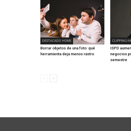
DESTACADO HOME
CLIPPING/A
Borrar objetos de una foto: qué
ISPD aument
herramienta deja menos rastro
negocios pr
semestre