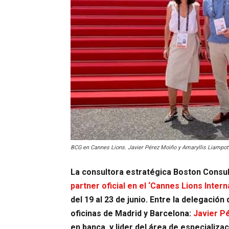
BCG en Cannes Lions. Javier Pérez Moiño y Amaryllis Liampot
La consultora estratégica Boston Consu
partner oficial en el ‘Cannes Lions Intern
del 19 al 23 de junio. Entre la delegació
oficinas de Madrid y Barcelona:
Javier P
en banca, y lider del área de especializ