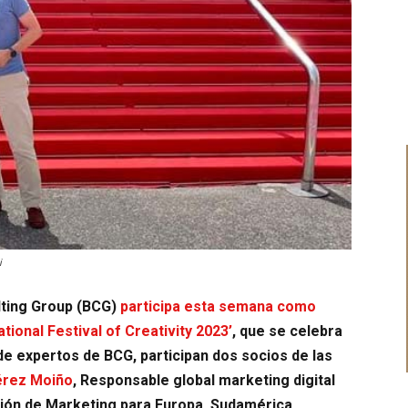
i
lting Group (BCG)
participa esta semana como
ational Festival of Creativity 2023’
, que se celebra
n de expertos de BCG, participan dos socios de las
érez Moiño
, Responsable global marketing digital
ación de Marketing para Europa, Sudamérica,