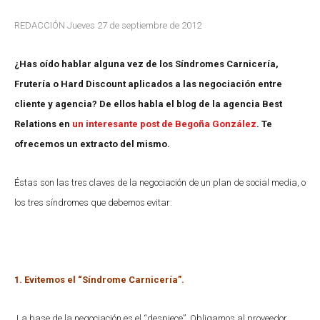
REDACCIÓN Jueves 27 de septiembre de 2012
¿Has oído hablar alguna vez de los Síndromes Carnicería,
Frutería o Hard Discount aplicados a las negociación entre
cliente y agencia? De ellos habla el blog de la agencia Best
Relations en
un interesante post de Begoña González
. Te
ofrecemos un extracto del mismo.
Éstas son las tres claves de la negociación de un plan de social media, o
los tres síndromes que debemos evitar:
1. Evitemos el “Síndrome Carnicería”.
La base de la negociación es el “despiece”. Obligamos al proveedor