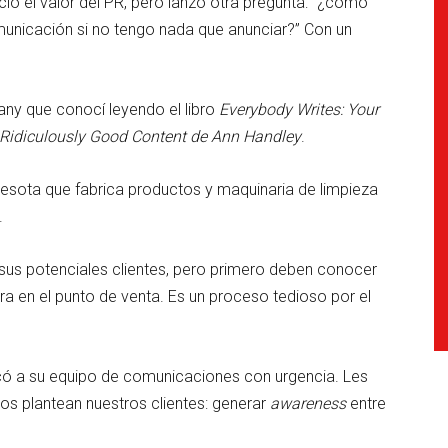
 el valor del PR, pero lanzó otra pregunta: “¿cómo
nicación si no tengo nada que anunciar?” Con un
ny que conocí leyendo el libro
Everybody Writes: Your
Ridiculously Good Content de Ann Handley
.
ota que fabrica productos y maquinaria de limpieza
.
 sus potenciales clientes, pero primero deben conocer
a en el punto de venta. Es un proceso tedioso por el
ocó a su equipo de comunicaciones con urgencia. Les
s plantean nuestros clientes: generar
awareness
entre