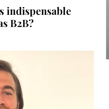
es indispensable
as B2B?