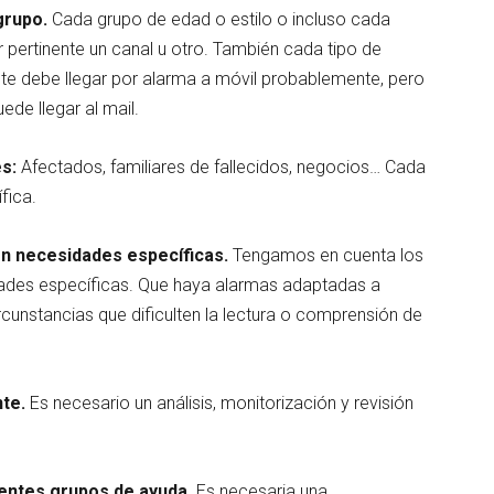
grupo.
Cada grupo de edad o estilo o incluso cada
ertinente un canal u otro. También cada tipo de
nte debe llegar por alarma a móvil probablemente, pero
de llegar al mail.
és:
Afectados, familiares de fallecidos, negocios… Cada
ífica.
on necesidades específicas.
Tengamos en cuenta los
ades específicas. Que haya alarmas adaptadas a
cunstancias que dificulten la lectura o comprensión de
te.
Es necesario un análisis, monitorización y revisión
rentes grupos de ayuda.
Es necesaria una