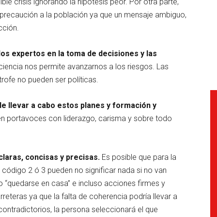
ble crisis ignorando la hipótesis peor. Por otra parte,
y precaución a la población ya que un mensaje ambiguo,
cción.
los expertos en la toma de decisiones y las
ciencia nos permite avanzarnos a los riesgos. Las
rofe no pueden ser políticas.
e llevar a cabo estos planes y formación y
ren portavoces con liderazgo, carisma y sobre todo
laras, concisas y precisas.
Es posible que para la
o código 2 ó 3 pueden no significar nada si no van
“quedarse en casa” e incluso acciones firmes y
eteras ya que la falta de coherencia podría llevar a
contradictorios, la persona seleccionará el que