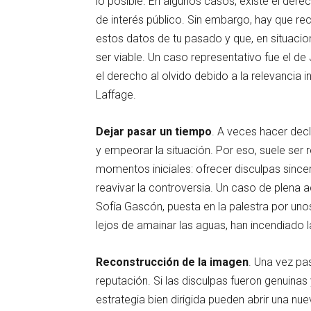
lo posible. En algunos casos, existe el dere
de interés público. Sin embargo, hay que r
estos datos de tu pasado y que, en situacion
ser viable. Un caso representativo fue el de
el derecho al olvido debido a la relevancia
Laffage.
Dejar pasar un tiempo
. A veces hacer dec
y empeorar la situación. Por eso, suele ser
momentos iniciales: ofrecer disculpas since
reavivar la controversia. Un caso de plena ac
Sofía Gascón, puesta en la palestra por unos
lejos de amainar las aguas, han incendiado l
Reconstrucción de la imagen
. Una vez pa
reputación. Si las disculpas fueron genuinas
estrategia bien dirigida pueden abrir una nu