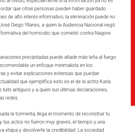
cho al olvido, especialmente si la información ya no es
ecordar que otras personas pueden haber guardado
es de alto interés informativo, la eliminación puede no
 José Diego Yllanes, a quien la Audiencia Nacional negó
 informativa del homicidio que cometió contra Nagore
laraciones precipitadas puede añadir más leña al fuego
 recomendable un enfoque minimalista en los
ras y evitar explicaciones extensas que puedan
tualidad que ejemplifica esto es el de la actriz Karla
 tuits antiguos y a quien sus últimas declaraciones,
as redes.
sada la tormenta, llega el momento de reconstruir tu
 y tus actos no fueron muy graves, el tiempo y una
eva etapa y devolverte la credibilidad. La sociedad