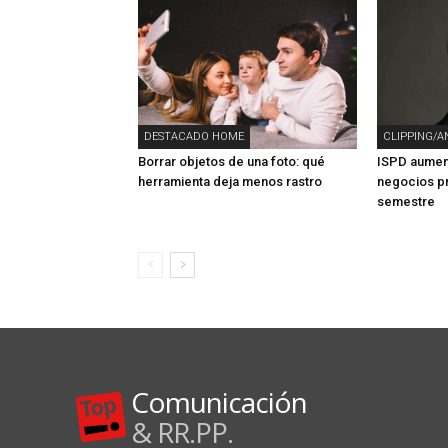
DESTACADO HOME
CLIPPING/A
Borrar objetos de una foto: qué
ISPD aument
herramienta deja menos rastro
negocios pr
semestre
Comunicación
& RR.PP.