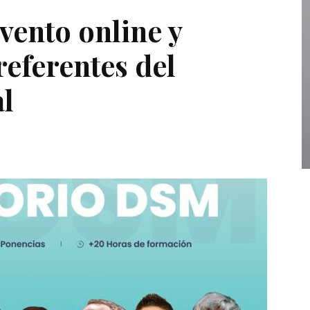
evento online y
referentes del
al