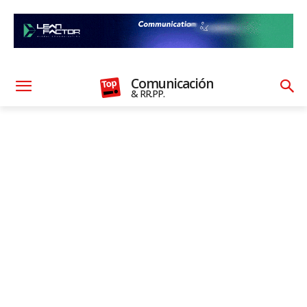
Comunicación
& RR.PP.