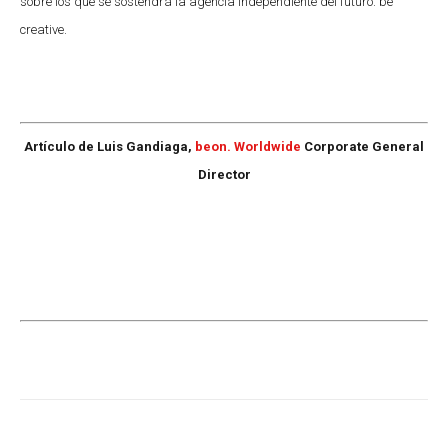
sobre los que se sostendrá la agencia independiente del futuro. be
creative.
Artículo de Luis Gandiaga,
beon. Worldwide
Corporate General
Director