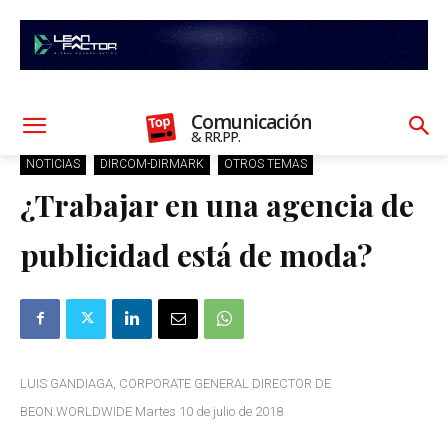
Comunicación
& RR.PP.
NOTICIAS
DIRCOM-DIRMARK
OTROS TEMAS
¿Trabajar en una agencia de
publicidad está de moda?
LUIS GANDIAGA, CORPORATE GENERAL DIRECTOR DE
BEON.WORLDWIDE Martes 10 de julio de 2018