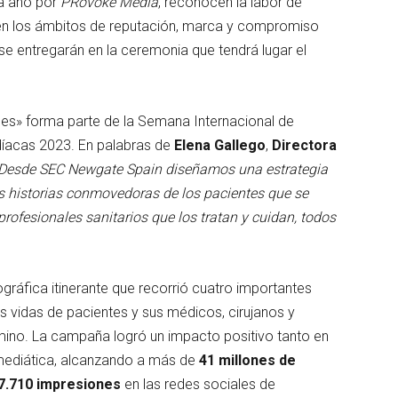
a año por
PRovoke Media
, reconocen la labor de
n los ámbitos de reputación, marca y compromiso
se entregarán en la ceremonia que tendrá lugar el
s» forma parte de la Semana Internacional de
díacas 2023. En palabras de
Elena Gallego
,
Directora
Desde SEC Newgate Spain diseñamos una estrategia
as historias conmovedoras de los pacientes que se
profesionales sanitarios que los tratan y cuidan, todos
gráfica itinerante que recorrió cuatro importantes
s vidas de pacientes y sus médicos, cirujanos y
no. La campaña logró un impacto positivo tanto en
mediática, alcanzando a más de
41 millones de
7.710 impresiones
en las redes sociales de