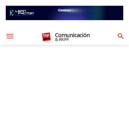
Comunicación
& RR.PP.