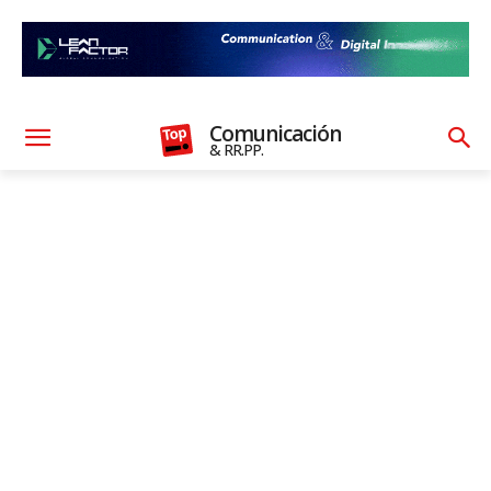
Comunicación
& RR.PP.