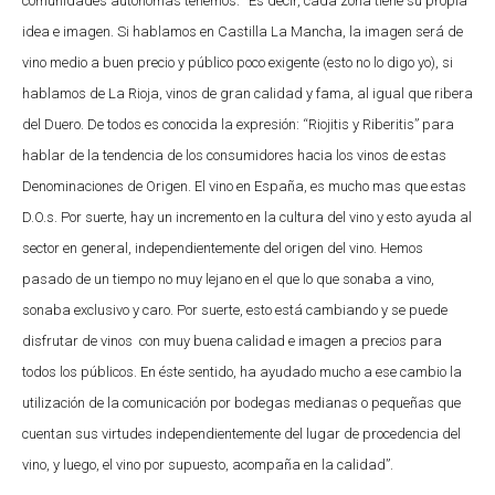
comunidades autónomas tenemos. “Es decir, cada zona tiene su propia
idea e imagen. Si hablamos en Castilla La Mancha, la imagen será de
vino medio a buen precio y público poco exigente (esto no lo digo yo), si
hablamos de La Rioja, vinos de gran calidad y fama, al igual que ribera
del Duero. De todos es conocida la expresión: “Riojitis y Riberitis” para
hablar de la tendencia de los consumidores hacia los vinos de estas
Denominaciones de Origen. El vino en España, es mucho mas que estas
D.O.s. Por suerte, hay un incremento en la cultura del vino y esto ayuda al
sector en general, independientemente del origen del vino. Hemos
pasado de un tiempo no muy lejano en el que lo que sonaba a vino,
sonaba exclusivo y caro. Por suerte, esto está cambiando y se puede
disfrutar de vinos con muy buena calidad e imagen a precios para
todos los públicos. En éste sentido, ha ayudado mucho a ese cambio la
utilización de la comunicación por bodegas medianas o pequeñas que
cuentan sus virtudes independientemente del lugar de procedencia del
vino, y luego, el vino por supuesto, acompaña en la calidad”.