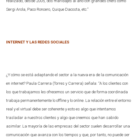
realizado, desde 2005, dos maridajes al año con grandes chefs como
Sergi Arola, Paco Roncero, Quique Dacosta, etc.”
INTERNET Y LAS REDES SOCIALES
¿Y cómo se está adaptando el sector a la nueva era de la comunicación
en internet?
Paula Carrera (Torres y Carrera) señala: “A los clientes con
los que trabajamos les ofrecemos un servicio que de forma coordinada
trabaja permanentemente lo offline y lo online. La relación entre el entorno
real y el virtual debe ser coherente y esto es algo que intentamos
trasladar a nuestros clientes y algo que creemos que han sabido
asimilar. La mayoría de las empresas del sector suelen desarrollar una
comunicación que avanza con los tiempos y que, por tanto, no puede ser