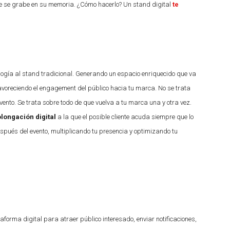
 que se grabe en su memoria. ¿Cómo hacerlo? Un stand digital
te
logía al stand tradicional. Generando un espacio enriquecido que va
Favoreciendo el engagement del público hacia tu marca. No se trata
vento. Se trata sobre todo de que vuelva a tu marca una y otra vez.
longación digital
a la que el posible cliente acuda siempre que lo
espués del evento, multiplicando tu presencia y optimizando tu
aforma digital para atraer público interesado, enviar notificaciones,