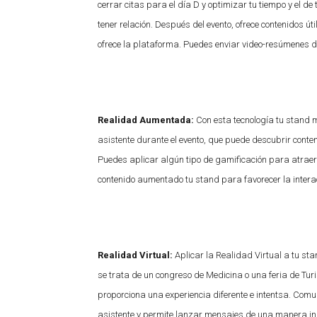
cerrar citas para el día D y optimizar tu tiempo y el de 
tener relación. Después del evento, ofrece contenidos ú
ofrece la plataforma. Puedes enviar video-resúmenes de
Realidad Aumentada:
Con esta tecnología tu stand m
asistente durante el evento, que puede descubrir conte
Puedes aplicar algún tipo de gamificación para atraer p
contenido aumentado tu stand para favorecer la interac
Realidad Virtual:
Aplicar la Realidad Virtual a tu sta
se trata de un congreso de Medicina o una feria de Turi
proporciona una experiencia diferente e intentsa. Comun
asistente y permite lanzar mensajes de una manera i