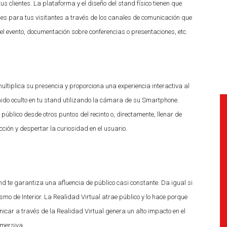
tus clientes. La plataforma y el diseño del stand físico tienen que
tiles para tus visitantes a través de los canales de comunicación que
l evento, documentación sobre conferencias o presentaciones, etc.
ultiplica su presencia y proporciona una experiencia interactiva al
nido oculto en tu stand utilizando la cámara de su Smartphone.
úblico desde otros puntos del recinto o, directamente, llenar de
ción y despertar la curiosidad en el usuario.
nd te garantiza una afluencia de público casi constante. Da igual si
smo de Interior. La Realidad Virtual atrae público y lo hace porque
icar a través de la Realidad Virtual genera un alto impacto en el
nmersiva.