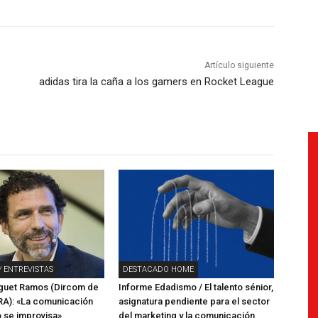
Artículo siguiente
adidas tira la caña a los gamers en Rocket League
/ ENTREVISTAS
DESTACADO HOME
rguet Ramos (Dircom de
Informe Edadismo / El talento sénior,
A): «La comunicación
asignatura pendiente para el sector
o se improvisa»
del marketing y la comunicación