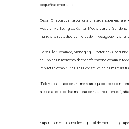
pequeñas empresas.
César Chacón cuenta con una dilatada experiencia en e
Head of Marketing de Kantar Media para el Sur de Eur
mundial en estudios de mercado, investigación y análi
Para Pilar Domingo, Managing Director de Superunion E
equipo en un momento de transformación común a todos 
impactan como nunca en la construcción de marcas fuerte
“Estoy encantado de unirme a un equipo excepcional en
a ellos al éxito de las marcas de nuestros clientes”, añ
Superunion es la consultora global de marca del grup