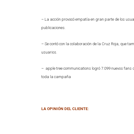
– La acción provocó empatía en gran parte de los usuar
publicaciones.
– Se contó con la colaboración de la Cruz Roja, que t
usuarios.
– apple tree communications logró 7.099 nuevos fans d
toda la campaña
LA OPINIÓN DEL CLIENTE: