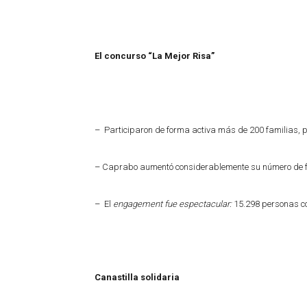
El concurso “La Mejor Risa”
– Participaron de forma activa más de 200 familias, po
– Caprabo aumentó considerablemente su número de f
– El
engagement fue espectacular:
15.298 personas co
Canastilla solidaria