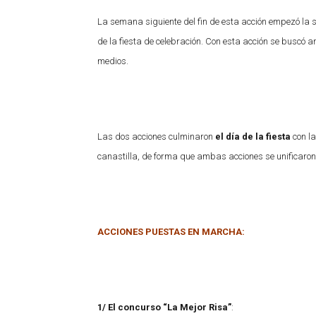
La semana siguiente del fin de esta acción empezó la
de la fiesta de celebración. Con esta acción se buscó am
medios.
Las dos acciones culminaron
el día de la fiesta
con la
canastilla, de forma que ambas acciones se unificaron c
ACCIONES PUESTAS EN MARCHA:
1/ El concurso “La Mejor Risa”
: