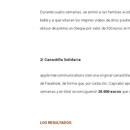
Durante cuatro semanas, se animó a las familias a col
bebé y a que votaran los mejores vídeos de otros padre
obtuvo de premio un cheque por valor de 300 euros al
2/ Canastilla Solidaria
:
apple tree communications creó una original canastilla
de Facebook, de forma que, por cada clic, Caprabo apor
semanas y en total se consiguieron
20.000 euros
que s
LOS RESULTADOS: