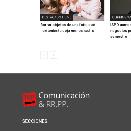
DESTACADO HOME
CLIPPING/A
Borrar objetos de una foto: qué
ISPD aument
herramienta deja menos rastro
negocios pr
semestre
Comunicación
& RR.PP.
SECCIONES