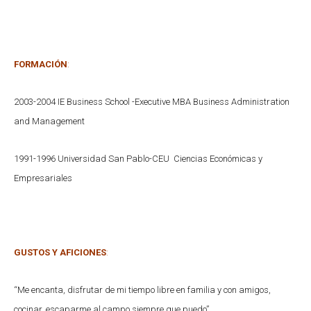
FORMACIÓN
:
2003-2004 IE Business School -Executive MBA Business Administration
and Management
1991-1996 Universidad San Pablo-CEU Ciencias Económicas y
Empresariales
GUSTOS Y AFICIONES
:
“Me encanta, disfrutar de mi tiempo libre en familia y con amigos,
cocinar, escaparme al campo siempre que puedo”.