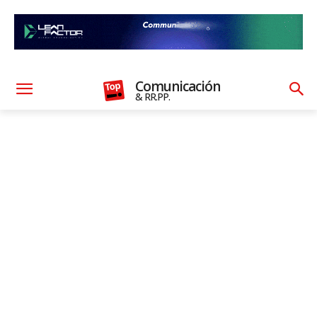
Comunicación
& RR.PP.