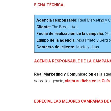
FICHA TÉCNICA:
Agencia responsable:
Real Marketing y 
Cliente:
The Breath Act
Fecha de realización de la campaña:
20
Equipo de la agencia:
Alba Prieto y Sergi
Contacto del cliente:
Marta y Juan
AGENCIA RESPONSABLE DE LA CAMPAÑA
Real Marketing y Comunicación
es la ag
sobre la agencia,
visita su ficha en la Guí
ESPECIAL LAS MEJORES CAMPAÑAS DE 