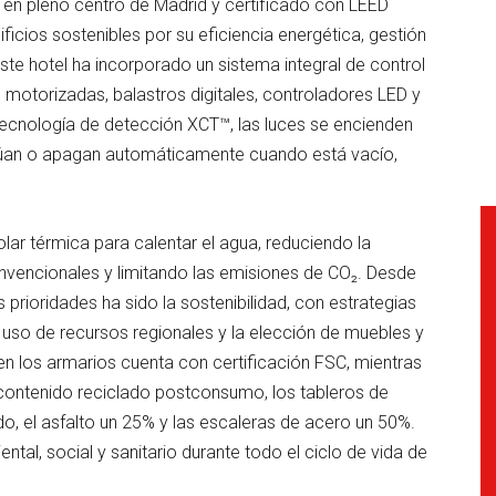
 en pleno centro de Madrid y certificado con LEED
ficios sostenibles por su eficiencia energética, gestión
ste hotel ha incorporado un sistema integral de control
s motorizadas, balastros digitales, controladores LED y
tecnología de detección XCT™, las luces se encienden
úan o apagan automáticamente cuando está vacío,
olar térmica para calentar el agua, reduciendo la
vencionales y limitando las emisiones de CO₂. Desde
 prioridades ha sido la sostenibilidad, con estrategias
el uso de recursos regionales y la elección de muebles y
n los armarios cuenta con certificación FSC, mientras
 contenido reciclado postconsumo, los tableros de
o, el asfalto un 25% y las escaleras de acero un 50%.
tal, social y sanitario durante todo el ciclo de vida de