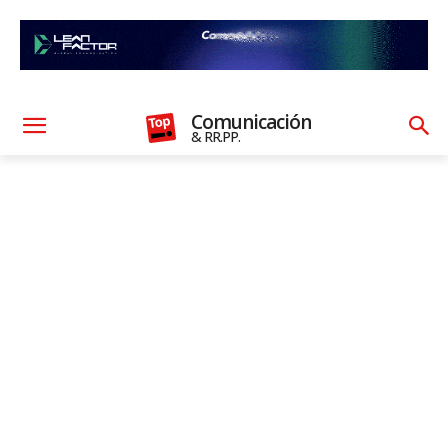
Comunicación
& RR.PP.