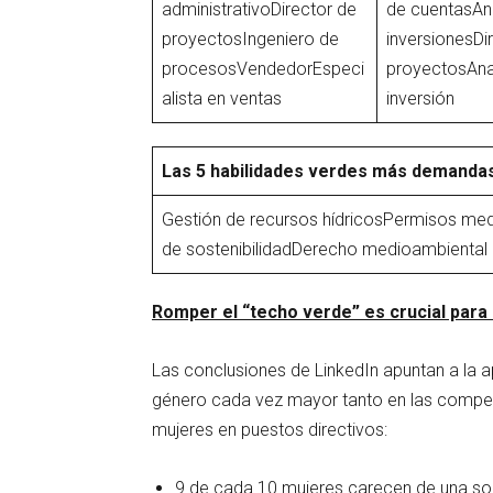
administrativoDirector de
de cuentasAna
proyectosIngeniero de
inversionesDi
procesosVendedorEspeci
proyectosAna
alista en ventas
inversión
Las 5 habilidades verdes más demandas
Gestión de recursos hídricosPermisos med
de sostenibilidadDerecho medioambiental
Romper el “techo verde” es crucial para 
Las conclusiones de LinkedIn apuntan a la a
género cada vez mayor tanto en las compet
mujeres en puestos directivos:
9 de cada 10 mujeres carecen de una sol