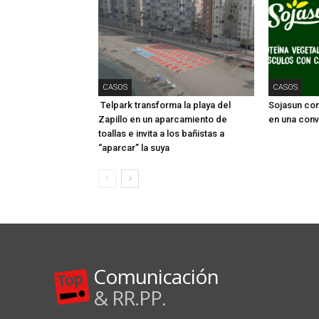
CASOS
CASOS
Telpark transforma la playa del
Sojasun conv
Zapillo en un aparcamiento de
en una conv
toallas e invita a los bañistas a
“aparcar” la suya
Comunicación
& RR.PP.