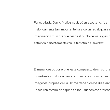
Por otro lado, David Muñoz no dudó en aceptarlo, “dar
históricamente tan importante ha sido un regalo para n
imaginación muy grande desde el punto de vista gastron
entronca perfectamente con la filosofía de DiverXO”.
El menú ideado por el chef está compuesto de cinco plat
ingredientes históricamente contrastados, como el pan si
imágenes propias de La Última Cena o de los días anteri
Erizos con corona de espinas o las Truchas con crestas