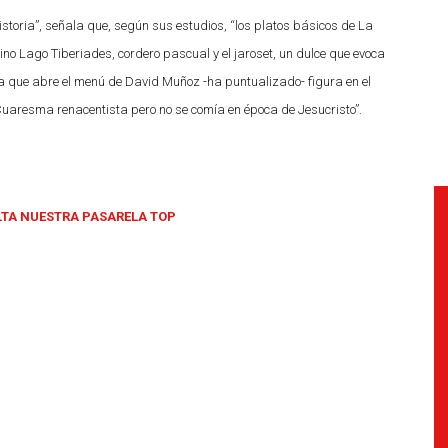
istoria”, señala que, según sus estudios, “los platos básicos de La
o Lago Tiberiades, cordero pascual y el jaroset, un dulce que evoca
uila que abre el menú de David Muñoz -ha puntualizado- figura en el
a Cuaresma renacentista pero no se comía en época de Jesucristo”.
LTA NUESTRA PASARELA TOP