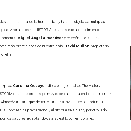
es en la historia de la humanidad y ha sido objeto de múltiples
 siglos. Ahora, el canal HISTORIA recupera ese acontecimiento,
stronómico
Miguel Ángel Almodóvar
y recreándolo con una
chefs más prestigiosos de nuestro país:
David Muñoz
, propietario
ichelín.
 explica
Carolina Godayol,
directora general de The History
TORIA quisimos crear algo muy especial, un auténtico reto: recrear
l Almodóvar para que desarrollara una investigación profunda
 su proceso de preparación y el rito que se siguió y por otro lado,
e por los sabores adaptándolos a su estilo contemporáneo