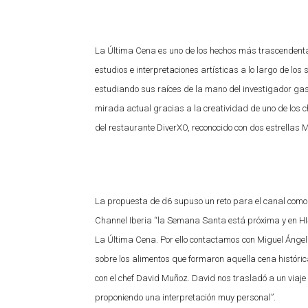
La Última Cena es uno de los hechos más trascendental
estudios e interpretaciones artísticas a lo largo de los
estudiando sus raíces de la mano del investigador ga
mirada actual gracias a la creatividad de uno de los 
del restaurante DiverXO, reconocido con dos estrellas M
La propuesta de d6 supuso un reto para el canal como
Channel Iberia “la Semana Santa está próxima y en HIS
La Última Cena. Por ello contactamos con Miguel Ánge
sobre los alimentos que formaron aquella cena histórica,
con el chef David Muñoz. David nos trasladó a un viaj
proponiendo una interpretación muy personal”.