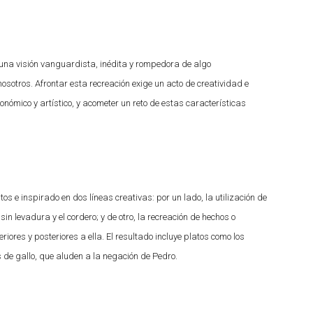
 una visión vanguardista, inédita y rompedora de algo
osotros. Afrontar esta recreación exige un acto de creatividad e
ómico y artístico, y acometer un reto de estas características
os e inspirado en dos líneas creativas: por un lado, la utilización de
n levadura y el cordero; y de otro, la recreación de hechos o
ores y posteriores a ella. El resultado incluye platos como los
 de gallo, que aluden a la negación de Pedro.