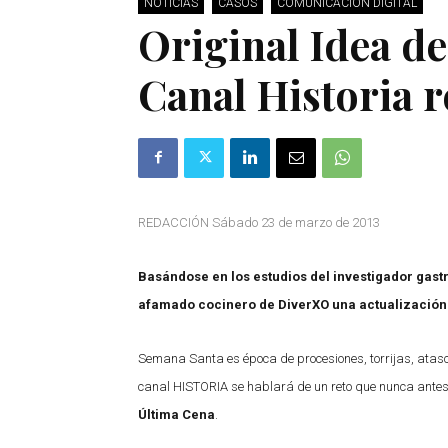
NOTICIAS
CASOS
COMUNICACIÓN DIGITAL
Original Idea d
Canal Historia r
REDACCIÓN Sábado 23 de marzo de 2013
Basándose en los estudios del investigador gas
afamado cocinero de DiverXO una actualización
Semana Santa es época de procesiones, torrijas, atasc
canal HISTORIA se hablará de un reto que nunca antes 
Última Cena
.