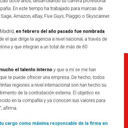
asi doce años, desarrollando su carrera profesional
España. En este tiempo ha trabajado para marcas de
 Sage, Amazon, eBay, Five Guys, Piaggio o Skyscanner.
 Madrid,
en febrero del año pasado fue nombrada
e el que dirige la agencia a nivel nacional, a través de
lona y que integran a un total de más de 60
mucho el talento interno
y que a mí se me han
 que te puede ofrecer una empresa. De hecho, todos
tintas regiones a nivel internacional son han hecho su
rimento de la contratación externa. El objetivo es
crecido en la compañía y ya conocen sus valores para
”, afirma.
 tu cargo como máxima responsable de la firma en