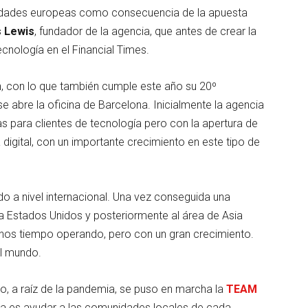
iudades europeas como consecuencia de la apuesta
s Lewis
, fundador de la agencia, que antes de crear la
cnología en el Financial Times.
n, con lo que también cumple este año su 20º
e abre la oficina de Barcelona. Inicialmente la agencia
s para clientes de tecnología pero con la apertura de
digital, con un importante crecimiento en este tipo de
do a nivel internacional. Una vez conseguida una
o a Estados Unidos y posteriormente al área de Asia
enos tiempo operando, pero con un gran crecimiento.
l mundo.
o, a raíz de la pandemia, se puso en marcha la
TEAM
ma es ayudar a las comunidades locales de cada