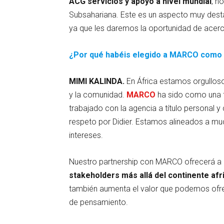
ACG servicios y apoyo a nivel mundial
, n
Subsahariana. Este es un aspecto muy destac
ya que les daremos la oportunidad de acerc
¿Por qué habéis elegido a MARCO como 
MIMI KALINDA.
En África estamos orgullosos
y la comunidad.
MARCO
ha sido como una f
trabajado con la agencia a título personal 
respeto por Didier. Estamos alineados a muc
intereses.
Nuestro partnership con MARCO ofrecerá a l
stakeholders más allá del continente afr
también aumenta el valor que podemos ofrece
de pensamiento.