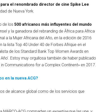
para el renombrado director de cine Spike Lee
idad de Nueva York.
o de los
500 africanos más influyentes del mundo
sel y la ganadora del rebranding de África para Africa
nal a la Mujer Africana del Año, en la edición de 2016
 la lista Top 40 Under 40 de Forbes Afrique en el
inalista de los Standard Bank Top Women Awards en
l Año’. Estoy muy orgullosa también de haber publicado
ture in Communications for a Complex Continent» en 2017.
os en la nueva ACG?
nos de alcance global como de los servicios que
eva MARCO-ACG comparten un
expertise
que las une, y