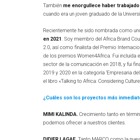
También
me enorgullece haber trabajado 
cuando era un joven graduado de la Univers
Recientemente he sido nombrada como un
en 2021
. Soy miembro del Africa Brand Coun
2.0, así como finalista del Premio Internacio
de los premios Women4Africa. Fui incluida en
sector de la comunicación en 2018, y fui f
2019 y 2020 en la categoría ‘Empresaria de
el libro «Talking to Africa: Considering Cul
¿Cuáles son los proyectos más inmediat
MIMI KALINDA.
Crecimiento tanto en térmi
podemos ofrecer a nuestros clientes.
DIDIER LAGAE
. Tanto MARCO como la nu