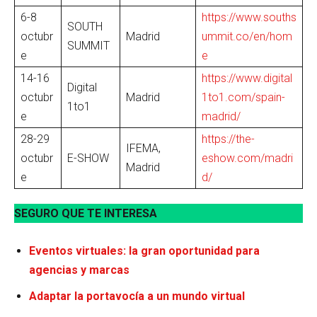
6-8
https://www.souths
SOUTH
octubr
Madrid
ummit.co/en/hom
SUMMIT
e
e
14-16
https://www.digital
Digital
octubr
Madrid
1to1.com/spain-
1to1
e
madrid/
28-29
https://the-
IFEMA,
octubr
E-SHOW
eshow.com/madri
Madrid
e
d/
SEGURO QUE TE INTERESA
Eventos virtuales: la gran oportunidad para
agencias y marcas
Adaptar la portavocía a un mundo virtual