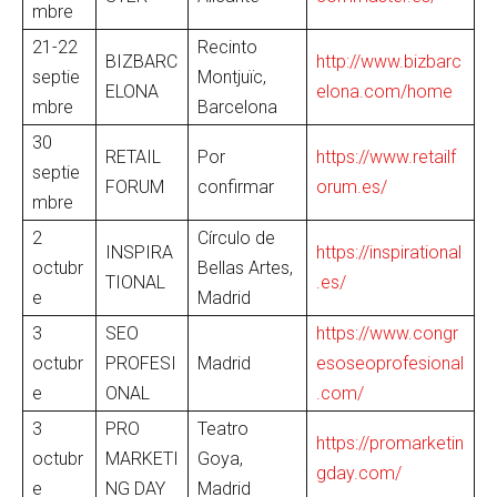
mbre
21-22
Recinto
BIZBARC
http://www.bizbarc
septie
Montjuïc,
ELONA
elona.com/home
mbre
Barcelona
30
RETAIL
Por
https://www.retailf
septie
FORUM
confirmar
orum.es/
mbre
2
Círculo de
INSPIRA
https://inspirational
octubr
Bellas Artes,
TIONAL
.es/
e
Madrid
3
SEO
https://www.congr
octubr
PROFESI
Madrid
esoseoprofesional
e
ONAL
.com/
3
PRO
Teatro
https://promarketin
octubr
MARKETI
Goya,
gday.com/
e
NG DAY
Madrid