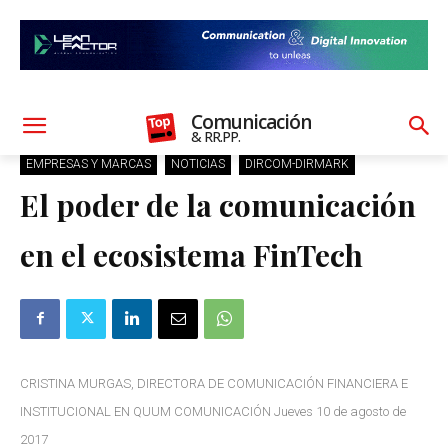
Comunicación
& RR.PP.
EMPRESAS Y MARCAS
NOTICIAS
DIRCOM-DIRMARK
El poder de la comunicación
en el ecosistema FinTech
CRISTINA MURGAS, DIRECTORA DE COMUNICACIÓN FINANCIERA E
INSTITUCIONAL EN QUUM COMUNICACIÓN Jueves 10 de agosto de
2017