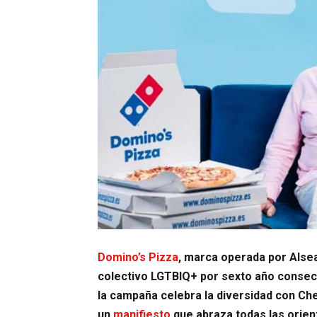
Domino’s Pizza
, marca operada por Alse
colectivo LGTBIQ+ por sexto año consecu
la campaña celebra la diversidad con C
un
manifiesto
que abraza todas las orien