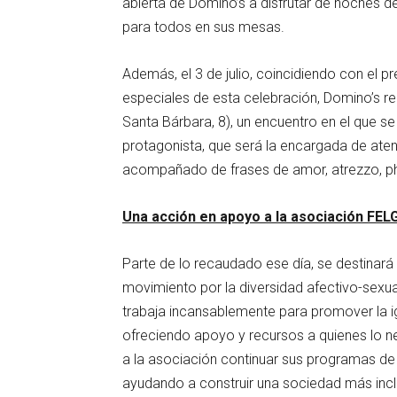
abierta de Domino’s a disfrutar de noches d
para todos en sus mesas.
Además, el 3 de julio, coincidiendo con el
especiales de esta celebración, Domino’s re
Santa Bárbara, 8), un encuentro en el que s
protagonista, que será la encargada de aten
acompañado de frases de amor, atrezzo, ph
Una acción en apoyo a la asociación FEL
Parte de lo recaudado ese día, se destinará
movimiento por la diversidad afectivo-sexual
trabaja incansablemente para promover la i
ofreciendo apoyo y recursos a quienes lo n
a la asociación continuar sus programas de 
ayudando a construir una sociedad más inclu