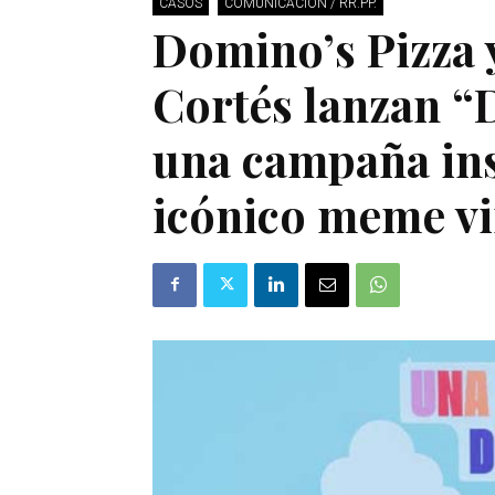
CASOS
COMUNICACIÓN / RR.PP.
Domino’s Pizza 
Cortés lanzan “
una campaña in
icónico meme vi