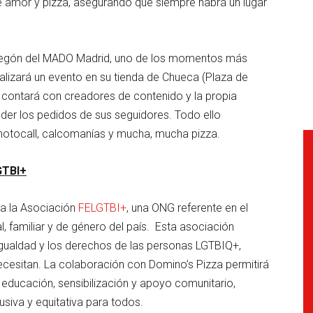
e amor y pizza, asegurando que siempre habrá un lugar
 pregón del MADO Madrid, uno de los momentos más
alizará un evento en su tienda de Chueca (Plaza de
e contará con creadores de contenido y la propia
der los pedidos de sus seguidores. Todo ello
otocall, calcomanías y mucha, mucha pizza.
GTBI+
 a la Asociación
FELGTBI+
, una ONG referente en el
, familiar y de género del país. Esta asociación
gualdad y los derechos de las personas LGTBIQ+,
ecesitan. La colaboración con Domino’s Pizza permitirá
educación, sensibilización y apoyo comunitario,
siva y equitativa para todos.