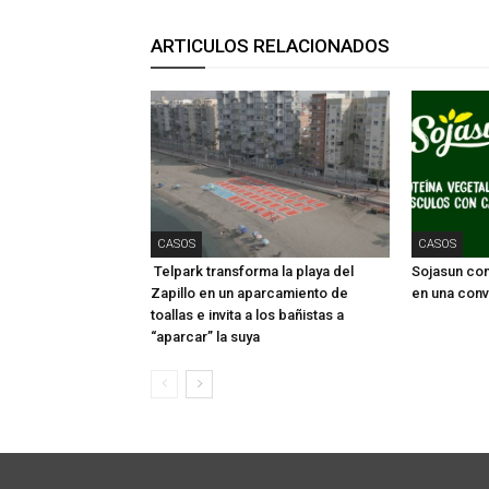
ARTICULOS RELACIONADOS
CASOS
CASOS
Telpark transforma la playa del
Sojasun conv
Zapillo en un aparcamiento de
en una conv
toallas e invita a los bañistas a
“aparcar” la suya