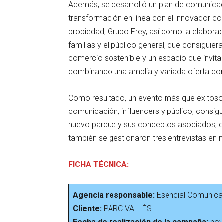
Además, se desarrolló un plan de comunicaci
transformación en línea con el innovador 
propiedad, Grupo Frey, así como la elaborac
familias y el público general, que consiguie
comercio sostenible y un espacio que invita 
combinando una amplia y variada oferta come
Como resultado, un evento más que exitoso 
comunicación, influencers y público, consig
nuevo parque y sus conceptos asociados, co
también se gestionaron tres entrevistas en m
FICHA TÉCNICA:
Agencia responsable:
Esencial Comunica
Cliente:
PARC VALLÈS
Fecha de realización de la campaña:
no